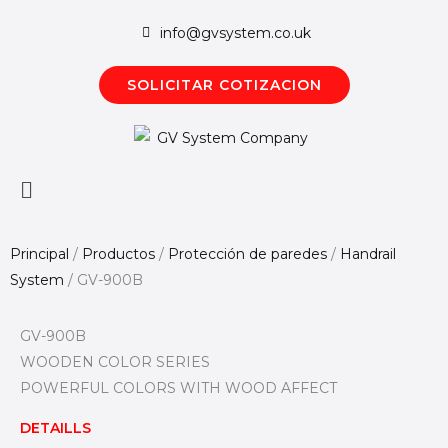
Ir
info@gvsystem.co.uk
al
contenido
SOLICITAR COTIZACION
Menú
principal
Principal
/
Productos
/
Protección de paredes
/
Handrail
System
/
GV-900B
GV-900B
WOODEN COLOR SERIES
POWERFUL COLORS WITH WOOD AFFECT
DETAILLS