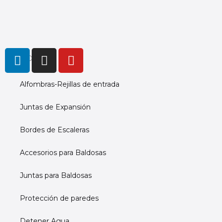
L
I
Y
PRODUCTS
i
n
o
n
s
u
Alfombras-Rejillas de entrada
k
t
t
e
a
u
Juntas de Expansión
d
g
b
i
r
e
Bordes de Escaleras
n
a
m
Accesorios para Baldosas
Juntas para Baldosas
Protección de paredes
Detener Agua