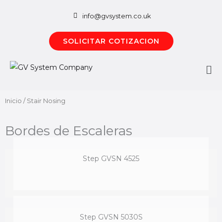
Ir
info@gvsystem.co.uk
al
contenido
SOLICITAR COTIZACION
Me
pri
Inicio
/ Stair Nosing
Bordes de Escaleras
Step GVSN 4525
Step GVSN 5030S