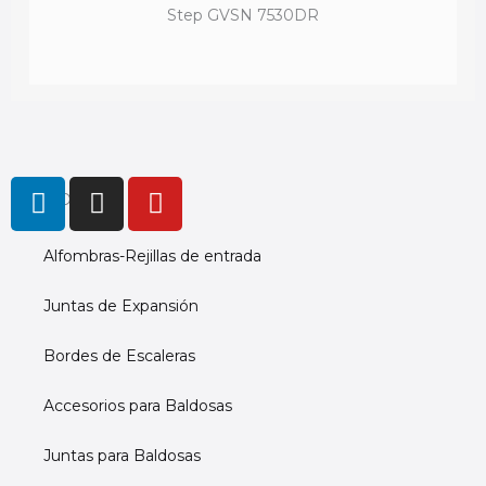
Step GVSN 7530DR
L
I
Y
PRODUCTS
i
n
o
n
s
u
Alfombras-Rejillas de entrada
k
t
t
e
a
u
Juntas de Expansión
d
g
b
i
r
e
Bordes de Escaleras
n
a
m
Accesorios para Baldosas
Juntas para Baldosas