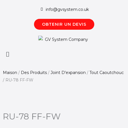
Aller
info@gvsystem.co.uk
au
contenu
OBTENIR UN DEVIS
Menú
principal
Maison
/
Des Produits
/
Joint D'expansion
/
Tout Caoutchouc
/
RU-78 FF-FW
RU-78 FF-FW