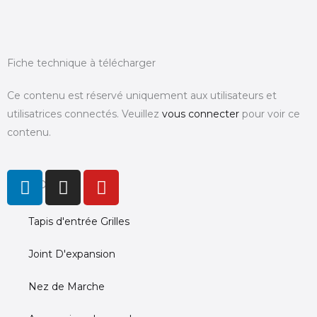
Fiche technique à télécharger
Ce contenu est réservé uniquement aux utilisateurs et
utilisatrices connectés. Veuillez
vous connecter
pour voir ce
contenu.
L
I
Y
PRODUCTS
i
n
o
n
s
u
Tapis d'entrée Grilles
k
t
t
e
a
u
Joint D'expansion
d
g
b
i
r
e
Nez de Marche
n
a