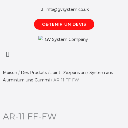
Aller
info@gvsystem.co.uk
au
contenu
OBTENIR UN DEVIS
Menú
principal
Maison
/
Des Produits
/
Joint D'expansion
/
System aus
Aluminium und Gummi
/
AR-11 FF-FW
AR-11 FF-FW