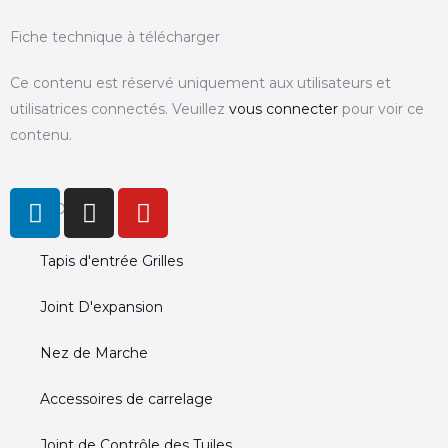
Fiche technique à télécharger
Ce contenu est réservé uniquement aux utilisateurs et
utilisatrices connectés. Veuillez
vous connecter
pour voir ce
contenu.
L
I
Y
PRODUCTS
i
n
o
n
s
u
Tapis d'entrée Grilles
k
t
t
e
a
u
Joint D'expansion
d
g
b
i
r
e
Nez de Marche
n
a
m
Accessoires de carrelage
Joint de Contrôle des Tuiles