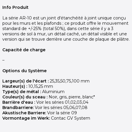
Info Produit
La série AR-10 est un joint d'étanchéité à joint unique conçu
pour les murs et les plafonds ; ce produit offre le mouvement
standard de +/-25% (total 50%), dans cette série il y a 3
versions de sol à mur, un détail caché, un détail visible et une
version qui se trouve derrière une couche de plaque de plâtre.
Capacité de charge
–
Options du Système
Largeur(s) de l'écart :
25,35,50,75,100 mm
Hauteur(s) :
10,15,25 mm
Type(s) de métal :
Aluminium
Couleur(s) du sceau :
Noir, gris, pierre, blanc*
Barrière d'eau :
Voir les séries 01,02,03,04
Brandbarriere:
Voir les séries 05,06,07,08
Akustische Barriere:
Voir la série 09
Vormontage im Werk:
Contac GV System