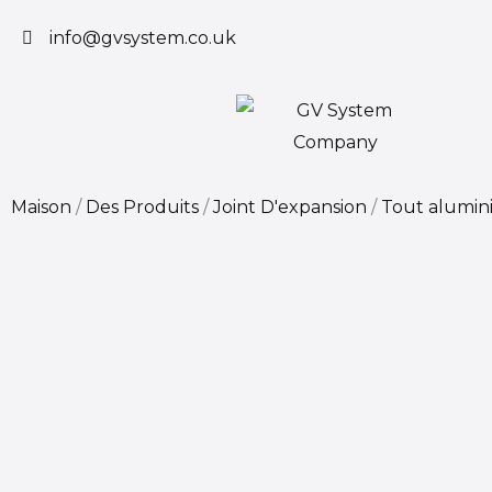
Aller
info@gvsystem.co.uk
au
contenu
Maison
/
Des Produits
/
Joint D'expansion
/
Tout alumin