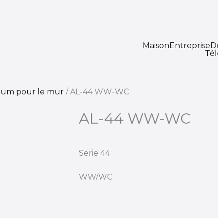
Maison
Entreprise
D
Té
ium pour le mur
/
AL-44 WW-WC
AL-44 WW-WC
Serie 44
WW/WC