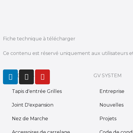
Fiche technique à télécharger
Ce contenu est réservé uniquement aux utilisateurs et 
L
I
Y
PRODUCTS
GV SYSTEM
i
n
o
n
s
u
Tapis d'entrée Grilles
Entreprise
k
t
t
e
a
u
Joint D'expansion
Nouvelles
d
g
b
i
r
e
Nez de Marche
Projets
n
a
m
Accessoires de carrelage
Code de cond