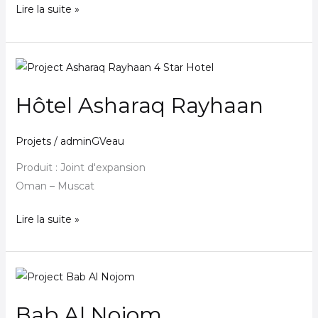
Lire la suite »
Hôtel
Asharaq
Hôtel Asharaq Rayhaan
Rayhaan
Projets
/
adminGVeau
Produit : Joint d'expansion
Oman – Muscat
Lire la suite »
Bab
Al
Bab Al Nojom
Nojom