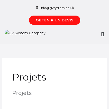
Aller
info@gvsystem.co.uk
au
contenu
OBTENIR UN DEVIS
Me
pri
Projets
Projets