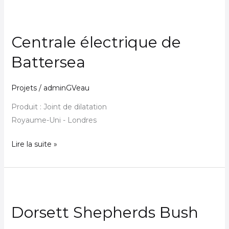
Centrale
électrique
Centrale électrique de
de
Battersea
Battersea
Projets
/
adminGVeau
Produit : Joint de dilatation
Royaume-Uni - Londres
Lire la suite »
Dorsett
Shepherds
Dorsett Shepherds Bush
Bush