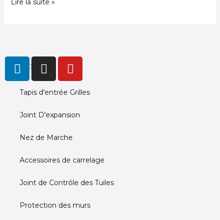
Lire la suite »
L
I
Y
PRODUCTS
i
n
o
n
s
u
Tapis d'entrée Grilles
k
t
t
e
a
u
Joint D'expansion
d
g
b
i
r
e
Nez de Marche
n
a
m
Accessoires de carrelage
Joint de Contrôle des Tuiles
Protection des murs