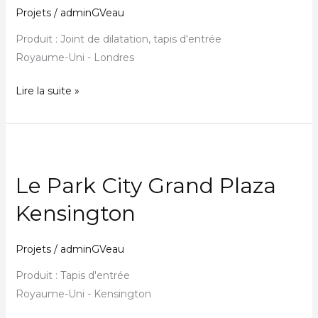
Projets
/
adminGVeau
Produit : Joint de dilatation, tapis d'entrée
Royaume-Uni - Londres
Lire la suite »
Le
Park
Le Park City Grand Plaza
City
Grand
Kensington
Plaza
Kensington
Projets
/
adminGVeau
Produit : Tapis d'entrée
Royaume-Uni - Kensington