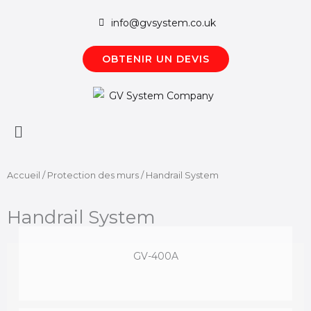
Aller
info@gvsystem.co.uk
au
contenu
OBTENIR UN DEVIS
Menú
principal
Accueil
/
Protection des murs
/ Handrail System
Handrail System
GV-400A