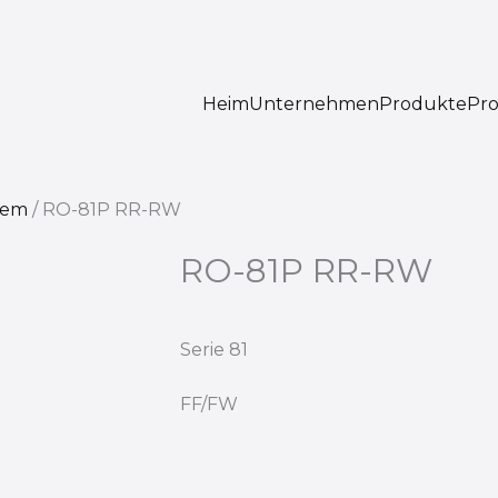
Heim
Unternehmen
Produkte
Pro
tem
/
RO-81P RR-RW
RO-81P RR-RW
Serie 81
FF/FW