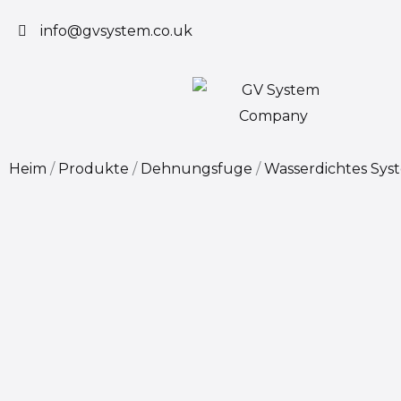
Zum
info@gvsystem.co.uk
Inhalt
springen
Heim
/
Produkte
/
Dehnungsfuge
/
Wasserdichtes Sys