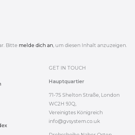
r. Bitte
melde dich an
, um diesen Inhalt anzuzeigen.
GET IN TOUCH
Hauptquartier
n
71-75 Shelton Straße, London
WC2H 9JQ,
Vereinigtes Königreich
info@gvsystem.co.uk
dex
Drehscheibe Naher Osten