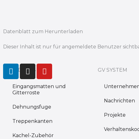
Datenblatt zum Herunterladen
Dieser Inhalt ist nur für angemeldete Benutzer sichtba
L
I
Y
PRODUCTS
GV SYSTEM
i
n
o
n
s
u
Eingangsmatten und
Unternehme
k
t
t
Gitterroste
e
a
u
Nachrichten
d
g
b
Dehnungsfuge
i
r
e
Projekte
n
a
Treppenkanten
m
Verhaltensko
Kachel-Zubehör