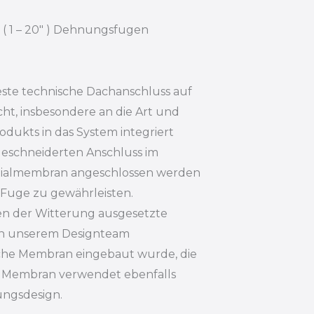
( 1 – 20" ) Dehnungsfugen
este technische Dachanschluss auf
ht, insbesondere an die Art und
odukts in das System integriert
geschneiderten Anschluss im
zialmembran angeschlossen werden
 Fuge zu gewährleisten.
ten der Witterung ausgesetzte
on unserem Designteam
liche Membran eingebaut wurde, die
e Membran verwendet ebenfalls
ngsdesign.