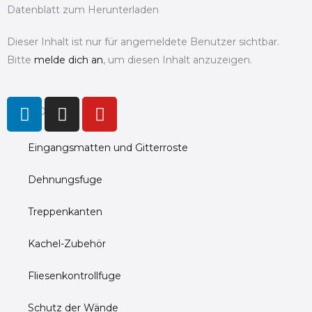
Datenblatt zum Herunterladen
Dieser Inhalt ist nur für angemeldete Benutzer sichtbar.
Bitte
melde dich an
, um diesen Inhalt anzuzeigen.
L
I
Y
PRODUCTS
i
n
o
n
s
u
Eingangsmatten und Gitterroste
k
t
t
e
a
u
Dehnungsfuge
d
g
b
i
r
e
Treppenkanten
n
a
m
Kachel-Zubehör
Fliesenkontrollfuge
Schutz der Wände