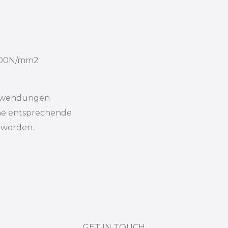
 700N/mm2
 Anwendungen
ne entsprechende
 werden.
GET IN TOUCH