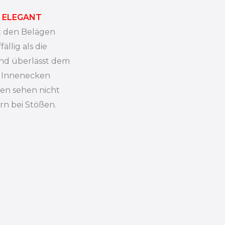
 ELEGANT
ht den Belägen
llig als die
 und überlässt dem
e Innenecken
en sehen nicht
ern bei Stößen.