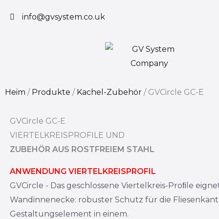
Zum
info@gvsystem.co.uk
Inhalt
springen
Heim
/
Produkte
/
Kachel-Zubehör
/
GVCircle GC-E
GVCircle GC-E
VIERTELKREISPROFILE UND
ZUBEHÖR AUS ROSTFREIEM STAHL
ANWENDUNG VIERTELKREISPROFIL
GVCircle - Das geschlossene Viertelkreis-Proﬁle eignet
Wandinnenecke: robuster Schutz für die Fliesenkan
Gestaltungselement in einem.