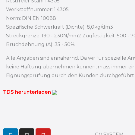
Rostfreier Stahl 1.4305
Werkstoffnummer: 1.4305
Norm: DIN EN 10088
Spezifische Schwerkraft (Dichte): 8,0kg/dm3
Streckgrenze: 190 - 230N/mm2 Zugfestigkeit: 500 -
Bruchdehnung (A): 35 - 50%
Alle Angaben sind annähernd. Da wir für spezielle
keine Haftung übernehmen können, muss immer ei
Eignungsprüfung durch den Kunden durchgeführt
TDS herunterladen
L
I
Y
PRODUCTS
GV SYSTEM