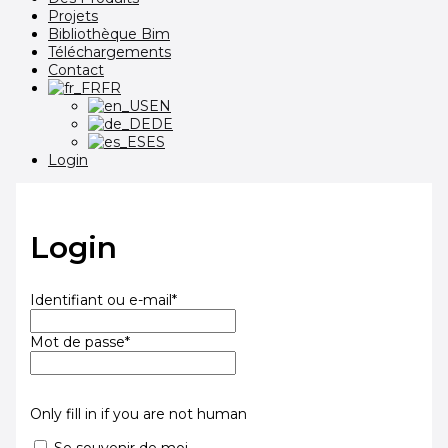
Projets
Bibliothèque Bim
Téléchargements
Contact
FR
EN
DE
ES
Login
Login
Identifiant ou e-mail
*
Mot de passe
*
Only fill in if you are not human
Se souvenir de moi