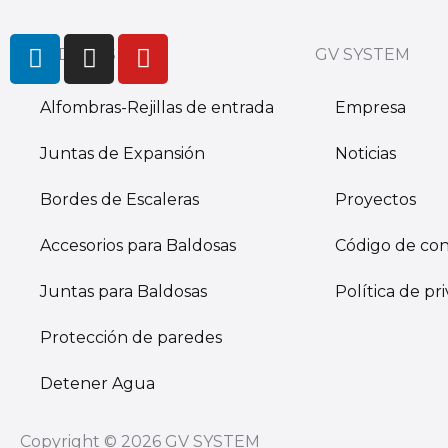
L
I
Y
PRODUCTS
GV SYSTEM
i
n
o
n
s
u
Alfombras-Rejillas de entrada
Empresa
k
t
t
e
a
u
Juntas de Expansión
Noticias
d
g
b
i
r
e
Bordes de Escaleras
Proyectos
n
a
m
Accesorios para Baldosas
Código de co
Juntas para Baldosas
Política de pr
Protección de paredes
Detener Agua
Copyright © 2026 GV SYSTEM