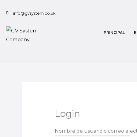
Ir
al
info@gvsystem.co.uk
contenido
PRINCIPAL
E
Login
Nombre de usuario o correo elect